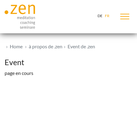
Zum Inhalt springen
DE
FR
Home
à propos de .zen
Event de .zen
Event
page en cours